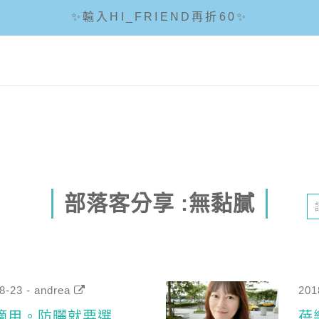
✨輸入HI_FRIEND再折60✨
☘輸入折扣碼 5288滿1288現折88☘
🌟全館滿1200免運🌟
部落客分享 :無黏膩
8-23 - andrea
201
適用。防曬就要選
蓓