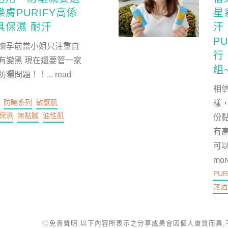
膚PURIFY高係
星
具保濕 耐汗
汗
P
懷孕前當小姐只注重自
行
有變黑 現在還要管一家
組~
防曬問題！！...
read
相信
防曬系列
敏感肌
樣
保濕
無黏膩
油性肌
份
有
可以
mor
PUR
無酒
◎免責聲明:以下內容所表示之分享成果會因個人膚質而異