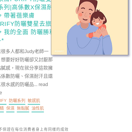
系列|高係數X保濕耐
，帶著蓓樂膚
URIFY防曬雙星去旅
，我的全面 防曬勝利
*
很多人都和Judy老師一
，想要好好防曬卻又討厭那
黏膩感，現在就分享這款擁
高係數防曬、保濕耐汗且還
很水感的防曬品...
read
e
IFY
防曬系列
敏感肌
精
保濕
無黏膩
油性肌
,不保證在每位消費者身上有同樣的成效