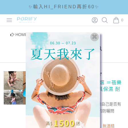
✨輸入HI_FRIEND再折60✨
Open menu
Login
Search
PURIFY
☘輸入折扣碼 5288滿1288現折88☘
0
items i
🌟全館滿1200免運🌟
HOME
/
部落客分享
/
防曬系列
2018-08-23 - andrea
全家適用。防曬就要選 ＝蓓樂
膚PURIFY高係數兼具保濕 耐
汗
以前沒懷孕前當小姐只注重自己是否有
變黑 現在還要管一家大小的防曬問
題！！...
read more
PURIFY
防曬系列
敏感肌
無酒精