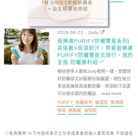
保濕
無黏膩
油性肌
2018-08-23 - Judy
蓓樂膚PURIFY防曬雙星系列|
高係數X保濕耐汗，帶著蓓樂膚
PURIFY防曬雙星去旅行，我的
全面 防曬勝利組~*
相信很多人都和Judy老師一樣，想要好
好防曬卻又討厭那份黏膩感，現在就分
享這款擁有高係數防曬、保濕耐汗且還
可以很水感的防曬品...
read more
PURIFY
防曬系列
敏感肌
無酒精
保濕
無黏膩
油性肌
◎免責聲明:以下內容所表示之分享成果會因個人膚質而異,不保證在