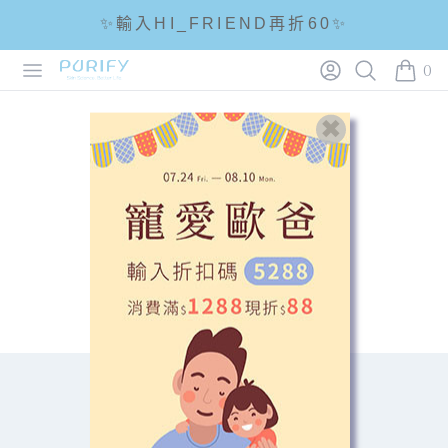
✨輸入HI_FRIEND再折60✨
Open menu
Login
Search
PURIFY
0
☘輸入折扣碼 5288滿1288現折88☘
items 
🌟全館滿1200免運🌟
購物車內沒有商品
Follow us