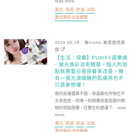
read more
美白
保濕
控油
淡斑
激光煥彩淡斑精華
2019-05-28 - 陳momo 東摸摸西摸
摸
【生活：保養】PURIFY蓓樂膚
- 激光煥彩淡斑精華，惱人的斑
點就需要日夜保養來改善，擁
有一張光滑細緻的肌膚再也不
只是夢想囉！
我的皮膚還算不錯，很喜歡吃炸物也不
太長痘痘，但唯一的困擾就是從國中開
始的斑點困擾，在醫生的建議下...
read
more
美白
保濕
控油
淡斑
激光煥彩淡斑精華