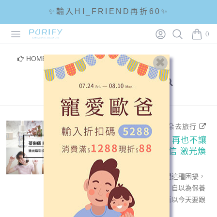
✨輸入HI_FRIEND再折60✨
Open menu
Login
Search
PURIFY
☘輸入折扣碼 5288滿1288現折88☘
0
items i
🌟全館滿1200免運🌟
HOME
/
部落客分享
/
激光煥彩淡斑精華
2019-05-09 - 跟著貓耳朵去旅行
【蓓樂膚 PURIFY 】再也不讓
油光痘疤剝奪你的自信 激光煥
彩淡斑精華
身為油肌朋友們就會懂我們這種困擾，
明明沒幹麻卻長一堆痘痘，自以為保養
的很好但其實油光滿面，所以今天要跟
大家...
read more