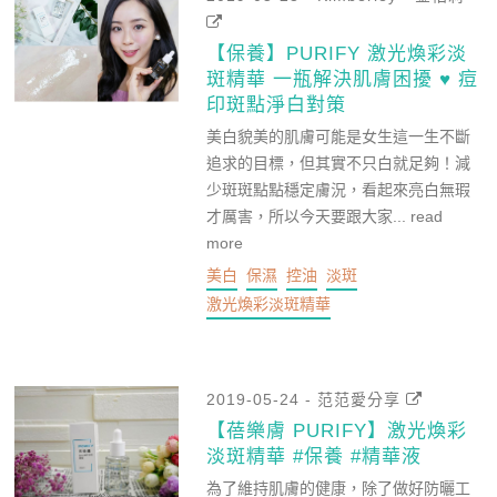
【保養】PURIFY 激光煥彩淡
斑精華 一瓶解決肌膚困擾 ♥ 痘
印斑點淨白對策
美白貌美的肌膚可能是女生這一生不斷
追求的目標，但其實不只白就足夠！減
少斑斑點點穩定膚況，看起來亮白無瑕
才厲害，所以今天要跟大家...
read
more
美白
保濕
控油
淡斑
激光煥彩淡斑精華
2019-05-24 - 范范愛分享
【蓓樂膚 PURIFY】激光煥彩
淡斑精華 #保養 #精華液
為了維持肌膚的健康，除了做好防曬工