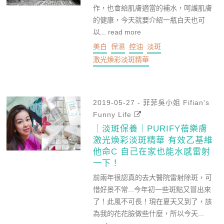
作，也會給肌膚適當的補水，呵護肌膚
的健康，今天就要介紹一瓶白天也可
以...
read more
美白
保濕
控油
淡斑
激光煥彩淡斑精華
2019-05-27 - 菲菲吳小姐 Fifian's
Funny Life
｜淡斑保養｜PURIFY蓓樂膚
激光煥彩淡斑精華 有效乙基維
他命C 自己在家也能水感雷射
一下！
前兩年很認真的去大醫院雷射除斑，可
惜好景不常...今年初一些斑點又冒出來
了！此風不可長！現在夏天又到了，該
為我的花花臉做些什麼，所以今天...