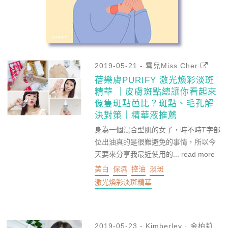
美白
保濕
控油
淡斑
激光煥彩淡斑精華
2019-05-21 - 雪兒Miss.Cher
蓓樂膚PURIFY 激光煥彩淡斑
精華 ｜皮膚斑點總讓你看起來
像隻斑點芭比？斑點、毛孔解
決對策｜精華液推薦
身為一個混合型肌的女子，時不時T字部
位出油真的是很難避免的事情，所以今
天要來分享我最近使用的...
read more
美白
保濕
控油
淡斑
激光煥彩淡斑精華
2019-05-23 - Kimberley · 金柏莉