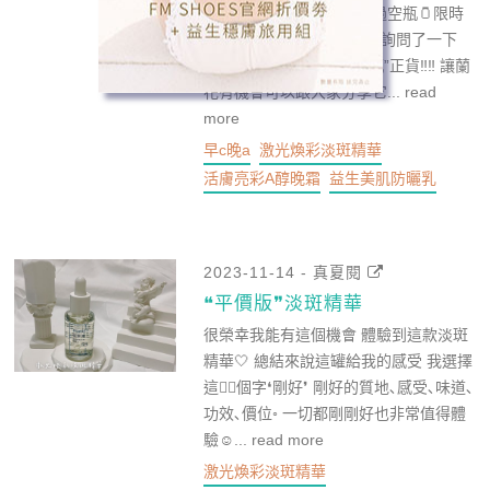
或許？可能？記得蘭花發過空瓶🫙限時
動態 也因為這個用的不錯 詢問了一下
𝐏𝐮𝐫𝐢𝐟𝐲 𝐏𝐮𝐫𝐢𝐟𝐲願意提供“3瓶”正貨‼️‼️ 讓蘭
花有機會可以跟大家分享它...
read
more
早c晚a
激光煥彩淡斑精華
活膚亮彩A醇晚霜
益生美肌防曬乳
2023-11-14 - 真夏閱
❝平價版❞淡斑精華
很榮幸我能有這個機會 體驗到這款淡斑
精華🤍 總結來說這罐給我的感受 我選擇
這✌🏻個字❛剛好❜ 剛好的質地､感受､味道､
功效､價位◦ 一切都剛剛好也非常值得體
驗☺︎...
read more
激光煥彩淡斑精華