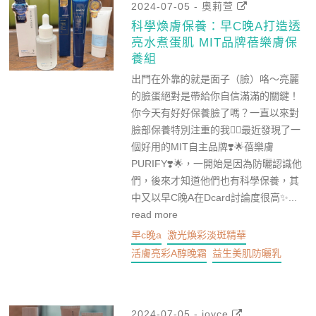
2024-07-05 - 奧莉萱
科學煥膚保養：早C晚A打造透
亮水煮蛋肌 MIT品牌蓓樂膚保
養組
出門在外靠的就是面子（臉）咯～亮麗
的臉蛋絕對是帶給你自信滿滿的關鍵！
你今天有好好保養臉了嗎？一直以來對
臉部保養特別注重的我🙋‍♀️最近發現了一
個好用的MIT自主品牌❣️🌟蓓樂膚
PURIFY❣️🌟，一開始是因為防曬認識他
們，後來才知道他們也有科學保養，其
中又以早C晚A在Dcard討論度很高✨...
read more
早c晚a
激光煥彩淡斑精華
活膚亮彩A醇晚霜
益生美肌防曬乳
2024-07-05 - joyce