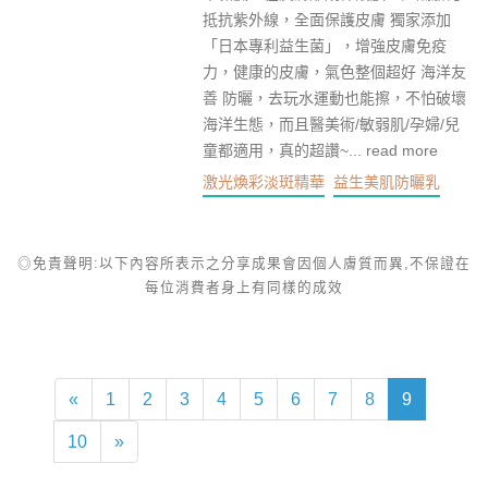
抵抗紫外線，全面保護皮膚 獨家添加
「日本專利益生菌」，增強皮膚免疫
力，健康的皮膚，氣色整個超好 海洋友
善 防曬，去玩水運動也能擦，不怕破壞
海洋生態，而且醫美術/敏弱肌/孕婦/兒
童都適用，真的超讚~...
read more
激光煥彩淡斑精華
益生美肌防曬乳
◎免責聲明:以下內容所表示之分享成果會因個人膚質而異,不保證在
每位消費者身上有同樣的成效
«
1
2
3
4
5
6
7
8
9
10
»