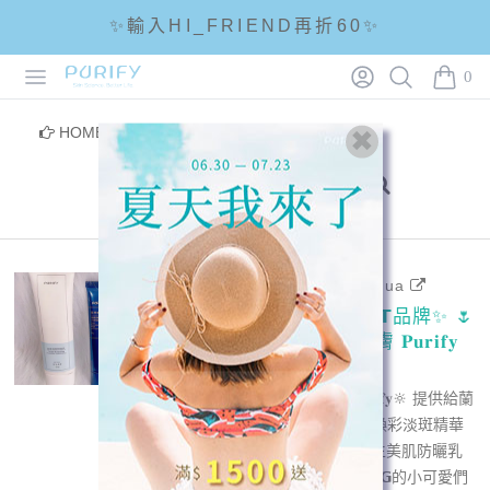
✨輸入HI_FRIEND再折60✨
Open menu
Login
Search
PURIFY
☘輸入折扣碼 5288滿1288現折88☘
0
items i
🌟全館滿1200免運🌟
HOME
/
部落客分享
/
激光煥彩淡斑精華
2023-11-14 - 蘭花 lanhua
#抽獎 高𝗖𝗣值的𝗠𝗜𝗧品牌✨ 🌷
的空空賞➕1 𝒇𝒕.蓓樂膚 𝐏𝐮𝐫𝐢𝐟𝐲
｜合作
今天要介紹 🔆蓓樂膚 𝐏𝐮𝐫𝐢𝐟𝐲🔆 提供給蘭
花體驗的𝟯樣產品 🪄激光煥彩淡斑精華
🪄活膚亮彩A醇晚霜 🪄益生美肌防曬乳
其中淡斑精華有追蹤蘭花𝗜𝗚的小可愛們