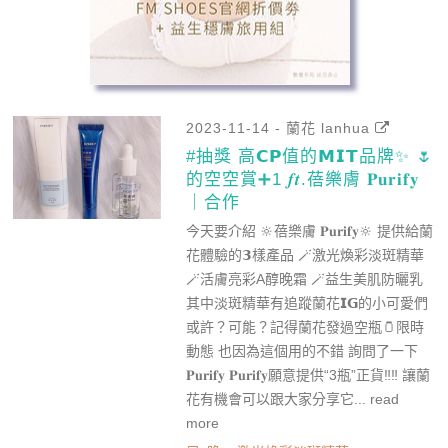
read more
益生美肌防曬乳
2023-11-14 - 蘭花 lanhua
#抽獎 高𝗖𝗣值的𝗠𝗜𝗧品牌✨ 🌷
的空空賞➕1 𝒇𝒕.蓓樂膚 𝐏𝐮𝐫𝐢𝐟𝐲
｜合作
今天要介紹 🔆蓓樂膚 𝐏𝐮𝐫𝐢𝐟𝐲🔆 提供給蘭
花體驗的𝟯樣產品 🪄激光煥彩淡斑精華
🪄活膚亮彩A醇晚霜 🪄益生美肌防曬乳
其中淡斑精華有追蹤蘭花𝗜𝗚的小可愛們
或許？可能？記得蘭花發過空瓶🫙限時
動態 也因為這個用的不錯 詢問了一下
𝐏𝐮𝐫𝐢𝐟𝐲 𝐏𝐮𝐫𝐢𝐟𝐲願意提供“3瓶”正貨‼️‼️ 讓蘭
花有機會可以跟大家分享它...
read
more