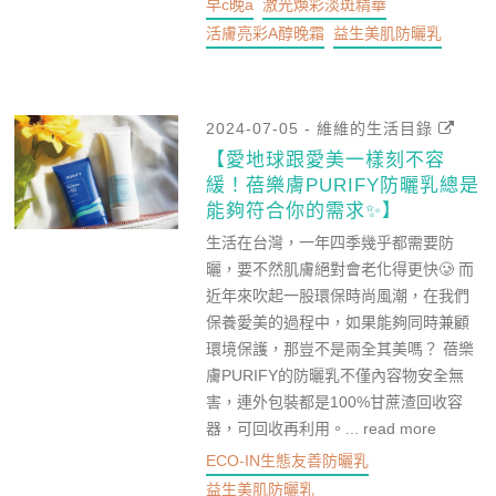
早c晚a
激光煥彩淡斑精華
活膚亮彩A醇晚霜
益生美肌防曬乳
2024-07-05 - 維維的生活目錄
【愛地球跟愛美一樣刻不容
緩！蓓樂膚PURIFY防曬乳總是
能夠符合你的需求✨】
生活在台灣，一年四季幾乎都需要防
曬，要不然肌膚絕對會老化得更快🥲 而
近年來吹起一股環保時尚風潮，在我們
保養愛美的過程中，如果能夠同時兼顧
環境保護，那豈不是兩全其美嗎？ 蓓樂
膚PURIFY的防曬乳不僅內容物安全無
害，連外包裝都是100%甘蔗渣回收容
器，可回收再利用。...
read more
ECO-IN生態友善防曬乳
益生美肌防曬乳