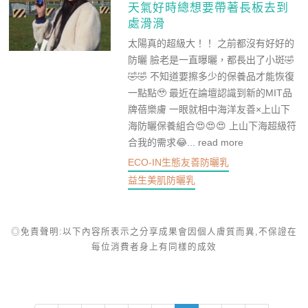
天氣好時總想要帶著長板去到
處滑滑
太陽真的超級大！！ 之前都沒有好好的
防曬 臉老是一直曝曬，都長出了小斑🤣
🤣🤣 不知道要擦多少的保養品才能恢復
一點點🥹 最近在論壇認識到新的MIT品
牌蓓樂膚 一眼就相中海洋友善×上山下
海防曬保養組合😍😍😍 上山下海超級符
合我的需求😂...
read more
ECO-IN生態友善防曬乳
益生美肌防曬乳
◎免責聲明:以下內容所表示之分享成果會因個人膚質而異,不保證在
每位消費者身上有同樣的成效