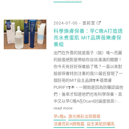
2024-07-05 - 奧莉萱
科學煥膚保養：早C晚A打造透
亮水煮蛋肌 MIT品牌蓓樂膚保
養組
出門在外靠的就是面子（臉）咯～亮麗
的臉蛋絕對是帶給你自信滿滿的關鍵！
你今天有好好保養臉了嗎？一直以來對
臉部保養特別注重的我🙋‍♀️最近發現了一
個好用的MIT自主品牌❣️🌟蓓樂膚
PURIFY❣️🌟，一開始是因為防曬認識他
們，後來才知道他們也有科學保養，其
中又以早C晚A在Dcard討論度很高✨...
read more
早c晚a
激光煥彩淡斑精華
活膚亮彩A醇晚霜
益生美肌防曬乳