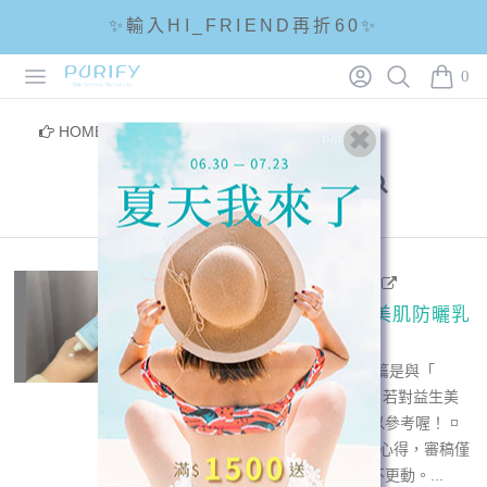
✨輸入HI_FRIEND再折60✨
Open menu
Login
Search
PURIFY
☘輸入折扣碼 5288滿1288現折88☘
0
items i
🌟全館滿1200免運🌟
HOME
/
部落客分享
/
益生美肌防曬乳
2023-11-14 - 乖巧貓咪
PURIFY蓓樂膚益生美肌防曬乳
🏖分享 #合作文
大家好呀！我是喵咪～ 這篇是與「
Purify蓓樂膚 」的合作文，若對益生美
肌防曬乳有興趣的卡友可以參考喔！ ◽️
公關品 ◽️無稿酬 ◽️個人真實心得，審稿僅
確保產品資訊正確，其他不更動。...