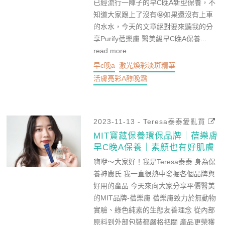
已經流行一陣子的早C晚A新型保養，不
知道大家跟上了沒有🤩如果還沒有上車
的水水，今天的文章絕對要來聽我的分
享Purify蓓樂膚 醫美級早C晚A保養...
read more
早c晚a
激光煥彩淡斑精華
活膚亮彩A醇晚霜
2023-11-13 - Teresa泰泰愛亂買
MIT寶藏保養環保品牌｜蓓樂膚
早C晚A保養｜素顏也有好肌膚
嗨咿～大家好！我是Teresa泰泰 身為保
養神農氏 我一直很熱中發掘各個品牌與
好用的產品 今天來向大家分享平價醫美
的MIT品牌-蓓樂膚 蓓樂膚致力於無動物
實驗、綠色純素的生態友善理念 從內部
原料到外部包裝都嚴格把關 產品更榮獲