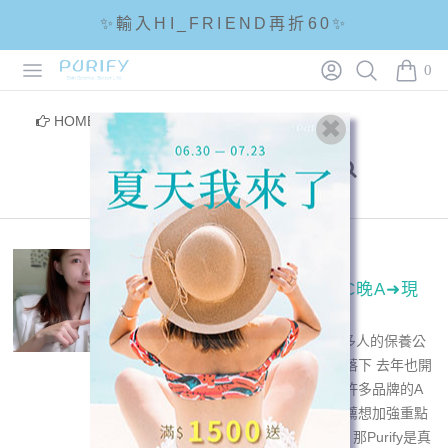
✨輸入HI_FRIEND再折60✨
Open menu
Login
Search
PURIFY
☘輸入折扣碼 5288滿1288現折88☘
0
items i
🌟全館滿1200免運🌟
HOME
/
部落客分享
/
早c晚a
2023-11-10 - Haru
PURIFY蓓樂膚｜早C晚A➜現
代人必備的保養公式
早C晚A +防曬已經變成很多人的保養公
式了 這股熱潮我當然也沒落下 去年也開
始嘗試各種排列組合 用過許多品牌的A
醇都各有千秋 如果要我推薦想加強重點
保養又適合新手的A醇產品 那Purify是真