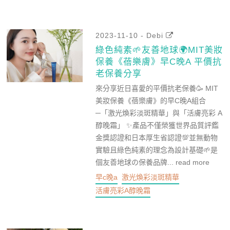
2023-11-10 - Debi
綠色純素🌱友善地球🌍MIT美妝
保養《蓓樂膚》早C晚A 平價抗
老保養分享
來分享近日喜愛的平價抗老保養🥳 MIT
美妝保養《蓓樂膚》的早C晚A組合
─「激光煥彩淡斑精華」與「活膚亮彩 A
醇晚霜」 ✨產品不僅榮獲世界品質評鑑
金獎認證和日本厚生省認證💯並無動物
實驗且綠色純素的理念為設計基礎🌱是
個友善地球の保養品牌...
read more
早c晚a
激光煥彩淡斑精華
活膚亮彩A醇晚霜