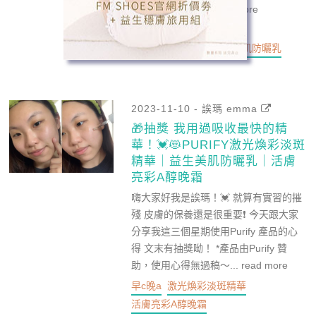
的榜上有名的！...
read more
早c晚a
激光煥彩淡斑精華
活膚亮彩A醇晚霜
益生美肌防曬乳
2023-11-10 - 誒瑪 emma
🎁抽獎 我用過吸收最快的精
華！💓😻PURIFY激光煥彩淡斑
精華｜益生美肌防曬乳｜活膚
亮彩A醇晚霜
嗨大家好我是誒瑪！💓 就算有實習的摧
殘 皮膚的保養還是很重要❗️ 今天跟大家
分享我這三個星期使用Purify 產品的心
得 文末有抽獎呦！ *產品由Purify 贊
助，使用心得無過稿～...
read more
早c晚a
激光煥彩淡斑精華
活膚亮彩A醇晚霜