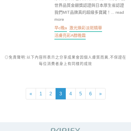
世界品質金銀獎認證與日本厚生省認證
我們MIT品牌真的超級多寶藏！...
read
more
早c晚a
激光煥彩淡斑精華
活膚亮彩A醇晚霜
◎免責聲明:以下內容所表示之分享成果會因個人膚質而異,不保證在
每位消費者身上有同樣的成效
«
1
2
3
4
5
6
»