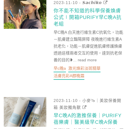
2023-11-10 - 𝙎𝙖𝙘𝙝𝙞𝙠𝙤
你不能不知道的科學保養煥膚
公式∣開箱PURIFY早C晚A抗
老組
早C晚A 白天進行維生素C抗氧化，功能
－肌膚建立豔陽屏障 夜晚進行維生素A
抗老化，功能－肌膚促進肌膚修護煥膚
透過這樣兩者交互的使用，達到抗老保
養的目的❥...
read more
早c晚a
激光煥彩淡斑精華
活膚亮彩A醇晚霜
2023-11-10 - 小麥🦄️｜美妝保養開
箱 美妝獨角獸
早C晚A的激推保養｜PURIFY
蓓樂膚｜醫美級早C晚A保養